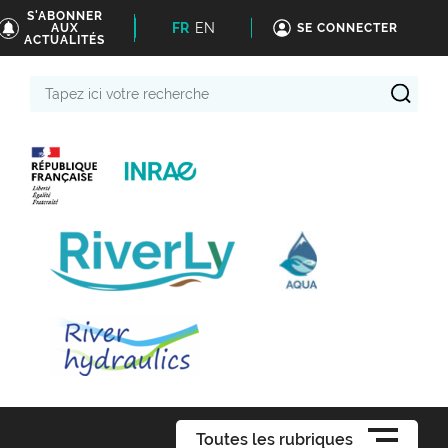
S'ABONNER
FR
EN
AUX
SE CONNECTER
ACTUALITÉS
Tapez
ici
votre
recherche
Toutes les rubriques