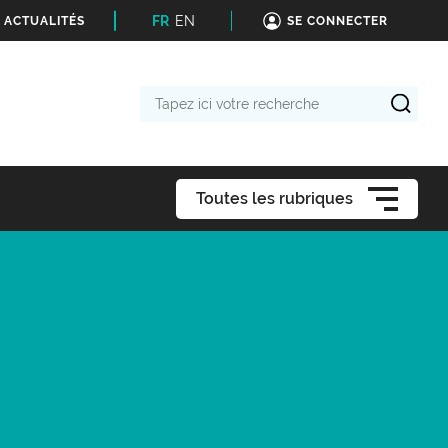
FR
EN
 ACTUALITÉS
SE CONNECTER
Tapez
ici
votre
recherche
Toutes les rubriques