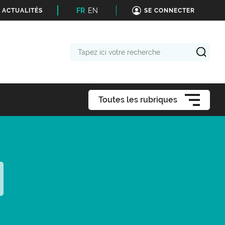
FR
EN
 ACTUALITÉS
SE CONNECTER
Tapez
ici
votre
recherche
Toutes les rubriques